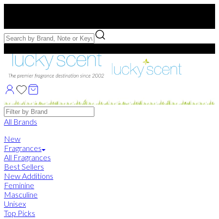
Free US Shipping
over $75. Use code:
FREESHIP
Free Samples with Full Bottle Purchases of $75+
Brands
All Brands
New
Fragrances
All Fragrances
Best Sellers
New Additions
Feminine
Masculine
Unisex
Top Picks