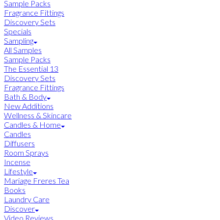
Sample Packs
Fragrance Fittings
Discovery Sets
Specials
Sampling
All Samples
Sample Packs
The Essential 13
Discovery Sets
Fragrance Fittings
Bath & Body
New Additions
Wellness & Skincare
Candles & Home
Candles
Diffusers
Room Sprays
Incense
Lifestyle
Mariage Freres Tea
Books
Laundry Care
Discover
Video Reviews