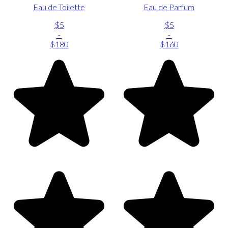
Eau de Toilette
Eau de Parfum
$5
$5
-
-
$180
$160